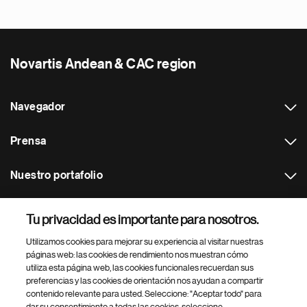
Novartis Andean & CAC region
Navegador
Prensa
Nuestro portafolio
Otras webs
Tu privacidad es importante para nosotros.
Utilizamos cookies para mejorar su experiencia al visitar nuestras
Footer Site Search
páginas web: las cookies de rendimiento nos muestran cómo
utiliza esta página web, las cookies funcionales recuerdan sus
preferencias y las cookies de orientación nos ayudan a compartir
contenido relevante para usted. Seleccione: "Aceptar todo" para
dar su consentimiento a todas las cookies, seleccione