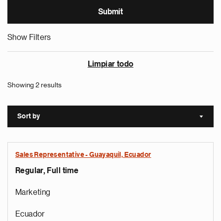
Show Filters
Limpiar todo
Showing 2 results
Sort by
Sort a
Sales Representative - Guayaquil, Ecuador
Regular, Full time
Marketing
Ecuador