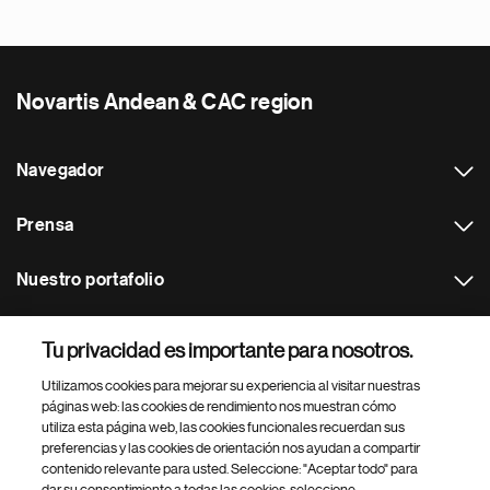
Novartis Andean & CAC region
Navegador
Prensa
Nuestro portafolio
Otras webs
Tu privacidad es importante para nosotros.
Utilizamos cookies para mejorar su experiencia al visitar nuestras
Footer Site Search
páginas web: las cookies de rendimiento nos muestran cómo
utiliza esta página web, las cookies funcionales recuerdan sus
preferencias y las cookies de orientación nos ayudan a compartir
contenido relevante para usted. Seleccione: "Aceptar todo" para
dar su consentimiento a todas las cookies, seleccione