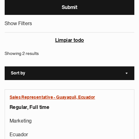
Show Filters
Limpiar todo
Showing 2 results
Sort by
Sort a
Sales Representative - Guayaquil, Ecuador
Regular, Full time
Marketing
Ecuador