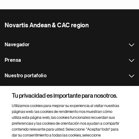
Novartis Andean & CAC region
Navegador
Prensa
Nuestro portafolio
Otras webs
Tu privacidad es importante para nosotros.
Utilizamos cookies para mejorar su experiencia al visitar nuestras
Footer Site Search
páginas web: las cookies de rendimiento nos muestran cómo
utiliza esta página web, las cookies funcionales recuerdan sus
preferencias y las cookies de orientación nos ayudan a compartir
contenido relevante para usted. Seleccione: "Aceptar todo" para
dar su consentimiento a todas las cookies, seleccione