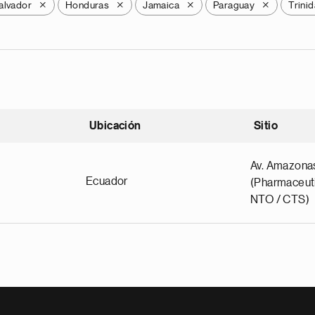
alvador
Honduras
Jamaica
Paraguay
Trini
X
X
X
X
Ubicación
Sitio
scendente
Av. Amazona
Ecuador
(Pharmaceuti
NTO / CTS)