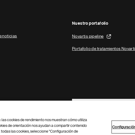
Nuestro portafolio
e noticias
Novartis pipeline
Portafolio de tratamientos Novart
Footer Site Search
b: las cookies de rendimiento nos muestran cómo utiliza
okies de orientación nos ayudan a compartir contenido
Configuració
 todas las cookies, seleccione "Configuración de