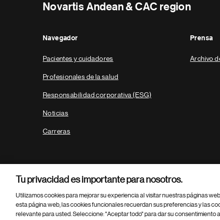
Novartis Andean & CAC region
Navegador
Prensa
Pacientes y cuidadores
Archivo d
Profesionales de la salud
Responsabilidad corporativa (ESG)
Noticias
Carreras
Tu privacidad es importante para nosotros.
Utilizamos cookies para mejorar su experiencia al visitar nuestras páginas we
esta página web, las cookies funcionales recuerdan sus preferencias y las co
relevante para usted. Seleccione: "Aceptar todo" para dar su consentimiento a
Parte
© 2026 Novartis AG