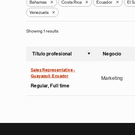
Bahamas
Costa Rica
Ecuador
El S
X
X
X
Venezuela
X
Showing 1 results
Título profesional
Negocio
Ordenar a
Sales Representative -
Guayaquil, Ecuador
Marketing
Regular, Full time