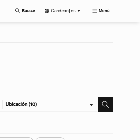
Candean | es
Buscar
Menú
Ubicación (10)