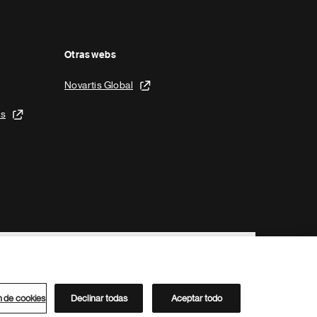
Otras webs
Novartis Global
is
n de cookies
Declinar todas
Aceptar todo
Directorio de Novartis