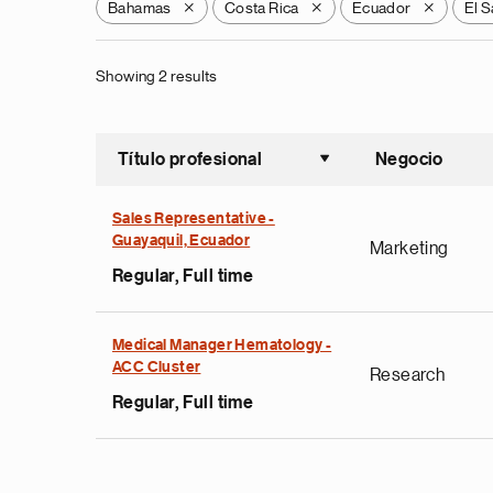
Bahamas
Costa Rica
Ecuador
El S
X
X
X
Showing 2 results
Título profesional
Negocio
Ordenar a
Sales Representative -
Guayaquil, Ecuador
Marketing
Regular, Full time
Medical Manager Hematology -
ACC Cluster
Research
Regular, Full time