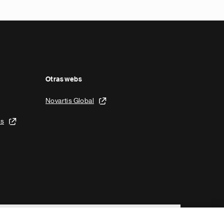
Otras webs
Novartis Global
is