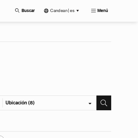
Candean | es
Buscar
Menú
Ubicación (8)