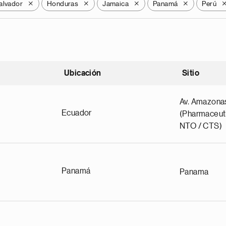
alvador
Honduras
Jamaica
Panamá
Perú
X
X
X
X
Ubicación
Sitio
scendente
Av. Amazona
Ecuador
(Pharmaceuti
NTO / CTS)
Panamá
Panama