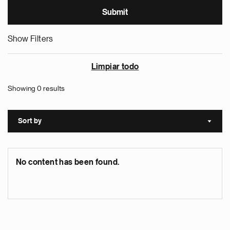
Show Filters
Limpiar todo
Showing 0 results
Sort by
Sort a
No content has been found.