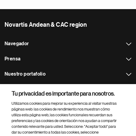
Novartis Andean & CAC region
Navegador
Prensa
Nuestro portafolio
Otras webs
Tu privacidad es importante para nosotros.
Utilizamos cookies para mejorar su experiencia al visitar nuestras
Footer Site Search
páginas web: las cookies de rendimiento nos muestran cómo
utiliza esta página web, las cookies funcionales recuerdan sus
preferencias y las cookies de orientación nos ayudan a compartir
contenido relevante para usted. Seleccione: "Aceptar todo" para
dar su consentimiento a todas las cookies, seleccione