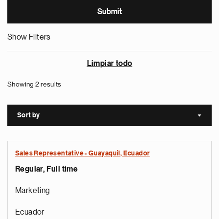
Show Filters
Limpiar todo
Showing 2 results
Sort by
Sort a
Sales Representative - Guayaquil, Ecuador
Regular, Full time
Marketing
Ecuador