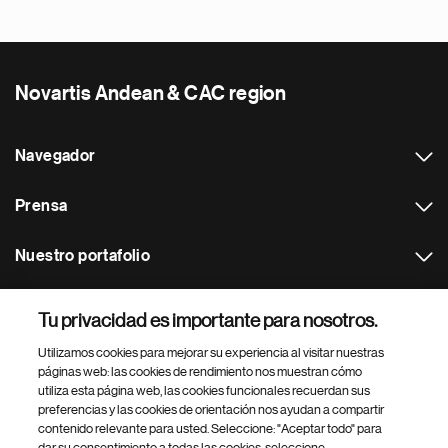
Novartis Andean & CAC region
Navegador
Prensa
Nuestro portafolio
Otras webs
Tu privacidad es importante para nosotros.
Utilizamos cookies para mejorar su experiencia al visitar nuestras
Footer Site Search
páginas web: las cookies de rendimiento nos muestran cómo
utiliza esta página web, las cookies funcionales recuerdan sus
preferencias y las cookies de orientación nos ayudan a compartir
contenido relevante para usted. Seleccione: "Aceptar todo" para
dar su consentimiento a todas las cookies, seleccione