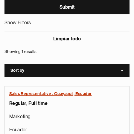
Show Filters
Limpiar todo
Showing 1 results
Sort by
Sort a
Sales Representative - Guayaquil, Ecuador
Regular, Full time
Marketing
Ecuador