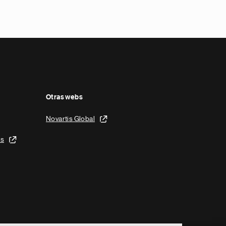
Otras webs
Novartis Global
is