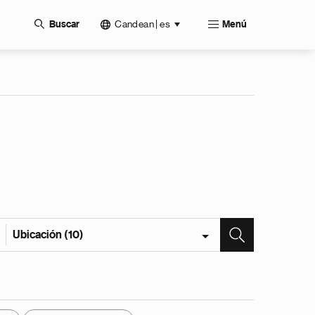
Candean | es
Buscar
Menú
Ubicación (10)