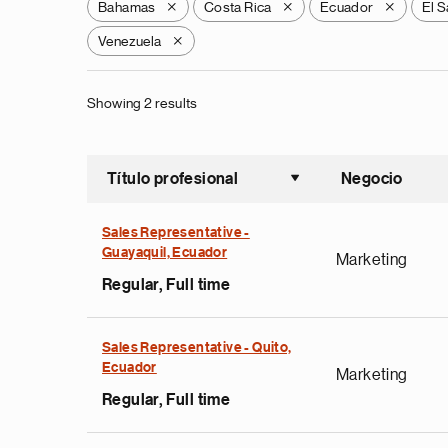
Bahamas
Costa Rica
Ecuador
El S
X
X
X
Venezuela
X
Showing 2 results
Título profesional
Negocio
Ordenar a
Sales Representative -
Guayaquil, Ecuador
Marketing
Regular, Full time
Sales Representative - Quito,
Ecuador
Marketing
Regular, Full time