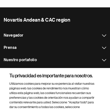
Novartis Andean & CAC region
Navegador
Prensa
Nuestro portafolio
Otras webs
Tu privacidad es importante para nosotros.
Utilizamos cookies para mejorar su experiencia al visitar nuestras
Footer Site Search
páginas web: las cookies de rendimiento nos muestran cómo
utiliza esta página web, las cookies funcionales recuerdan sus
preferencias y las cookies de orientación nos ayudan a compartir
contenido relevante para usted. Seleccione: "Aceptar todo" para
dar su consentimiento a todas las cookies, seleccione