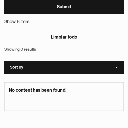
Show Filters
Limpiar todo
Showing 0 results
Sort by
Sort a
No content has been found.