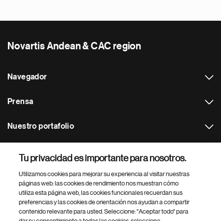
Novartis Andean & CAC region
Navegador
Prensa
Nuestro portafolio
Otras webs
Tu privacidad es importante para nosotros.
Utilizamos cookies para mejorar su experiencia al visitar nuestras
Footer Site Search
páginas web: las cookies de rendimiento nos muestran cómo
utiliza esta página web, las cookies funcionales recuerdan sus
preferencias y las cookies de orientación nos ayudan a compartir
contenido relevante para usted. Seleccione: "Aceptar todo" para
dar su consentimiento a todas las cookies, seleccione