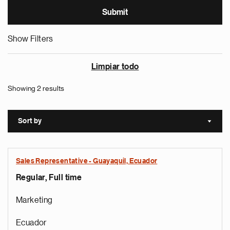
Show Filters
Limpiar todo
Showing 2 results
Sort by
Sort a
Sales Representative - Guayaquil, Ecuador
Regular, Full time
Marketing
Ecuador