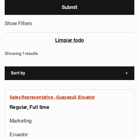
Show Filters
Limpiar todo
Showing 1 results
Sort by
Sort a
Sales Representative - Guayaquil, Ecuador
Regular, Full time
Marketing
Ecuador