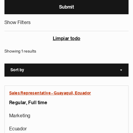
Show Filters
Limpiar todo
Showing 1 results
Sort by
Sort a
Sales Representative - Guayaquil, Ecuador
Regular, Full time
Marketing
Ecuador