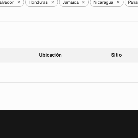
alvador
Honduras
Jamaica
Nicaragua
Pan
X
X
X
X
Ubicación
Sitio
scendente