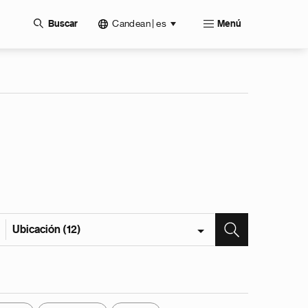
Candean | es
Buscar
Menú
Ubicación (12)