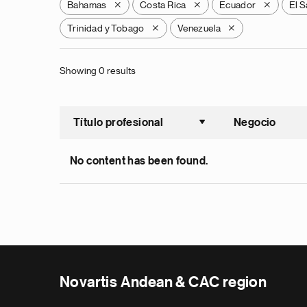
Bahamas
Costa Rica
Ecuador
El S
X
X
X
Trinidad y Tobago
Venezuela
X
X
Showing 0 results
Título profesional
Negocio
Ordenar a
No content has been found.
Novartis Andean & CAC region