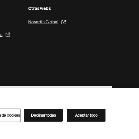
Otras webs
Novartis Global
is
n de cookies
Declinar todas
Aceptar todo
Directorio de Novartis
Este sitio está dirigido al público del clúster ACC