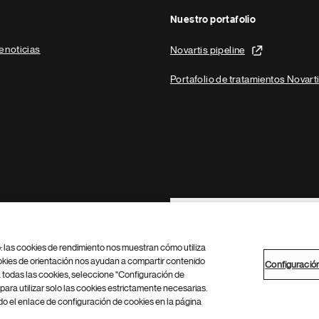
Nuestro portafolio
e noticias
Novartis pipeline
Portafolio de tratamientos Novart
Footer Site Search
b: las cookies de rendimiento nos muestran cómo utiliza
okies de orientación nos ayudan a compartir contenido
Configuració
 todas las cookies, seleccione "Configuración de
para utilizar solo las cookies estrictamente necesarias.
Configuración de cookies
Mapa del sitio
 el enlace de configuración de cookies en la página