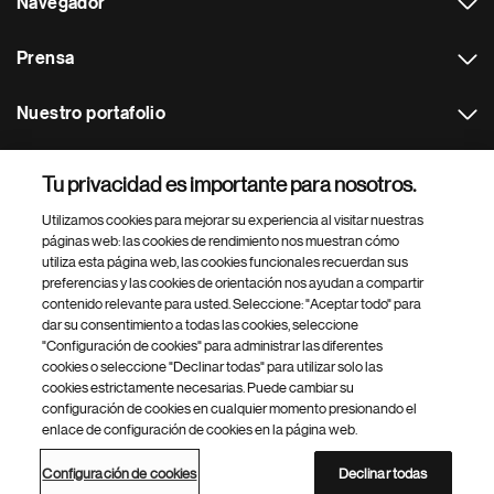
Navegador
Prensa
Nuestro portafolio
Otras webs
Tu privacidad es importante para nosotros.
Utilizamos cookies para mejorar su experiencia al visitar nuestras
Footer Site Search
páginas web: las cookies de rendimiento nos muestran cómo
utiliza esta página web, las cookies funcionales recuerdan sus
preferencias y las cookies de orientación nos ayudan a compartir
contenido relevante para usted. Seleccione: "Aceptar todo" para
dar su consentimiento a todas las cookies, seleccione
"Configuración de cookies" para administrar las diferentes
cookies o seleccione "Declinar todas" para utilizar solo las
cookies estrictamente necesarias. Puede cambiar su
Parte
© 2026 Novartis AG
configuración de cookies en cualquier momento presionando el
inferior
enlace de configuración de cookies en la página web.
Política de privacidad
Términos de uso
Accesibilidad
del
Configuración de cookies
Mapa del sitio
pie
Configuración de cookies
Declinar todas
de