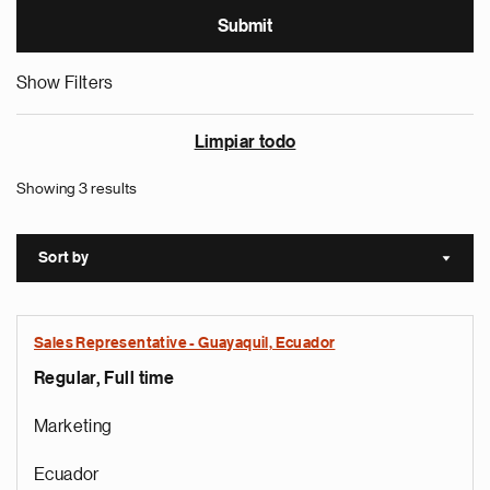
Show Filters
Limpiar todo
Showing 3 results
Sort by
Sort a
Sales Representative - Guayaquil, Ecuador
Regular, Full time
Marketing
Ecuador