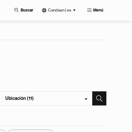
Candean | es
Buscar
Menú
Ubicación (11)