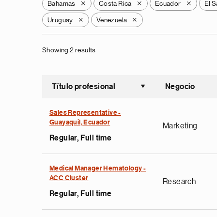
Bahamas
Costa Rica
Ecuador
El S
X
X
X
Uruguay
Venezuela
X
X
Showing 2 results
Título profesional
Negocio
Ordenar a
Sales Representative -
Guayaquil, Ecuador
Marketing
Regular, Full time
Medical Manager Hematology -
ACC Cluster
Research
Regular, Full time