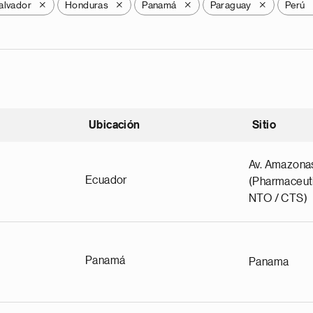
alvador
Honduras
Panamá
Paraguay
Perú
X
X
X
X
Ubicación
Sitio
scendente
Av. Amazona
Ecuador
(Pharmaceuti
NTO / CTS)
Panamá
Panama