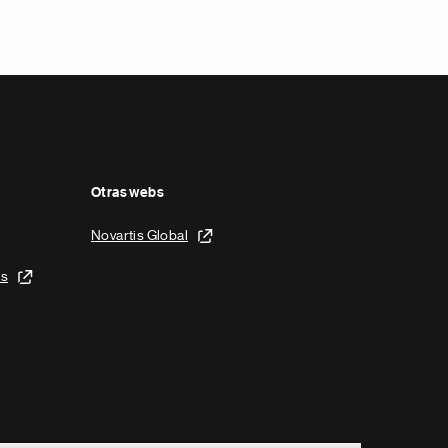
Otras webs
Novartis Global
is