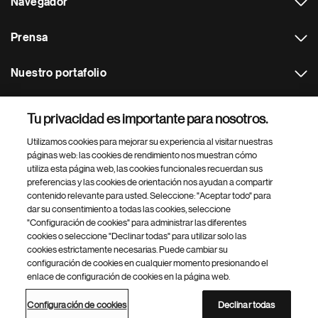
Navegador
Prensa
Nuestro portafolio
Otras webs
Tu privacidad es importante para nosotros.
Utilizamos cookies para mejorar su experiencia al visitar nuestras
Footer Site Search
páginas web: las cookies de rendimiento nos muestran cómo
utiliza esta página web, las cookies funcionales recuerdan sus
preferencias y las cookies de orientación nos ayudan a compartir
contenido relevante para usted. Seleccione: "Aceptar todo" para
dar su consentimiento a todas las cookies, seleccione
"Configuración de cookies" para administrar las diferentes
cookies o seleccione "Declinar todas" para utilizar solo las
cookies estrictamente necesarias. Puede cambiar su
Parte
© 2026 Novartis AG
configuración de cookies en cualquier momento presionando el
inferior
enlace de configuración de cookies en la página web.
Política de privacidad
Términos de uso
Accesibilidad
del
Configuración de cookies
Mapa del sitio
pie
Configuración de cookies
Declinar todas
de