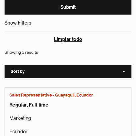
Show Filters
Limpiar todo
Showing 3 results
Sort by
Sort a
Sales Representative - Guayaquil, Ecuador
Regular, Full time
Marketing
Ecuador