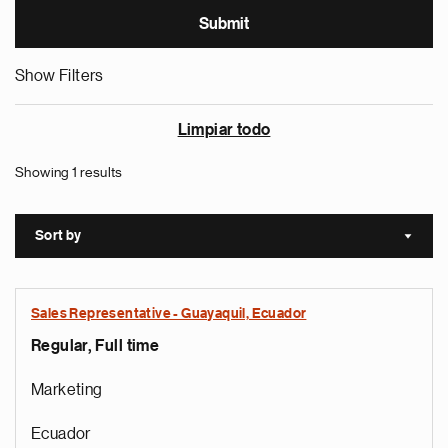
Show Filters
Limpiar todo
Showing 1 results
Sort by
Sort a
Sales Representative - Guayaquil, Ecuador
Regular, Full time
Marketing
Ecuador