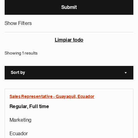
Show Filters
Limpiar todo
Showing 1 results
Sort by
Sort a
Sales Representative - Guayaquil, Ecuador
Regular, Full time
Marketing
Ecuador