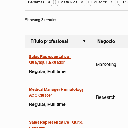
Bahamas
Costa Rica
Ecuador
El S
X
X
X
Showing 3 results
Título profesional
Negocio
Ordenar a
Sales Representative -
Guayaquil, Ecuador
Marketing
Regular, Full time
Medical Manager Hematology -
ACC Cluster
Research
Regular, Full time
Sales Representative - Quito,