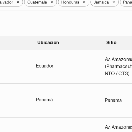
alvador
Guatemala
Honduras
Jamaica
Pan
X
X
X
X
Ubicación
Sitio
scendente
Av. Amazona
Ecuador
(Pharmaceuti
NTO / CTS)
Panamá
Panama
Av. Amazona