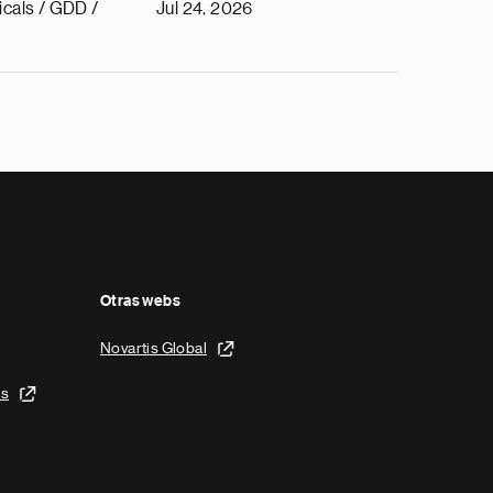
cals / GDD /
Jul 24, 2026
Otras webs
Novartis Global
is