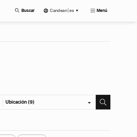
Candean | es
Buscar
Menú
Ubicación (9)