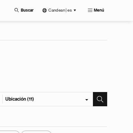
Candean | es
Buscar
Menú
Ubicación (11)