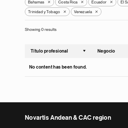
Bahamas
Costa Rica
Ecuador
El S
X
X
X
Trinidad y Tobago
Venezuela
X
X
Showing 0 results
Título profesional
Negocio
Ordenar a
No content has been found.
Novartis Andean & CAC region