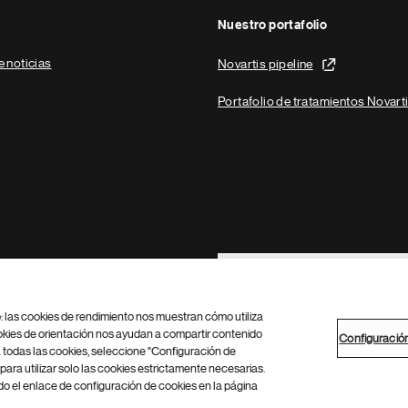
Nuestro portafolio
e noticias
Novartis pipeline
Portafolio de tratamientos Novart
Footer Site Search
b: las cookies de rendimiento nos muestran cómo utiliza
okies de orientación nos ayudan a compartir contenido
Configuració
 todas las cookies, seleccione "Configuración de
para utilizar solo las cookies estrictamente necesarias.
Configuración de cookies
Mapa del sitio
 el enlace de configuración de cookies en la página