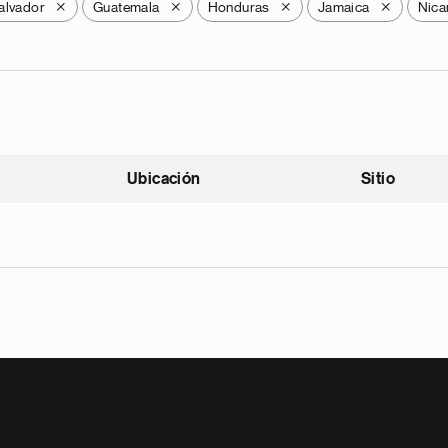
alvador
Guatemala
Honduras
Jamaica
Nica
X
X
X
X
Ubicación
Sitio
scendente