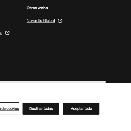
Otras webs
Novartis Global
is
n de cookies
Declinar todas
Aceptar todo
Directorio de Novartis
Este sitio está dirigido al público del clúster ACC