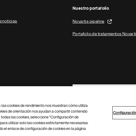
Nuestro portafolio
e noticias
Novartis pipeline
Portafolio de tratamientos Novart
Footer Site Search
b: las cookies de rendimiento nos muestran cómo utiliza
okies de orientación nos ayudan a compartir contenido
Configuració
 todas las cookies, seleccione "Configuración de
para utilizar solo las cookies estrictamente necesarias.
Configuración de cookies
Mapa del sitio
 el enlace de configuración de cookies en la página