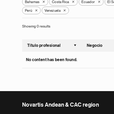
Bahamas
Costa Rica
Ecuador
El S
X
X
X
Perú
Venezuela
X
X
Showing 0 results
Título profesional
Negocio
Ordenar a
No content has been found.
Novartis Andean & CAC region