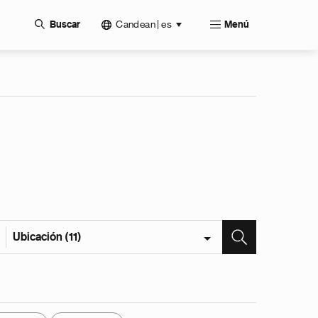
Candean | es
Buscar
Menú
Ubicación (11)