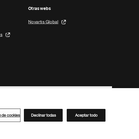
Otras webs
Novartis Global
is
n de cookies
Declinar todas
Aceptar todo
Directorio de Novartis
Este sitio está dirigido al público del clúster ACC