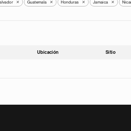
alvador
Guatemala
Honduras
Jamaica
Nica
X
X
X
X
Ubicación
Sitio
scendente