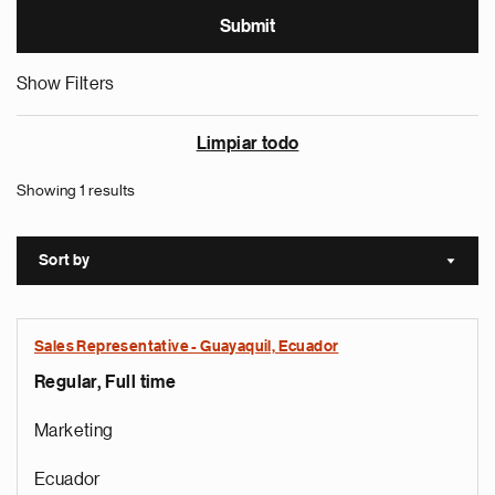
Show Filters
Limpiar todo
Showing 1 results
Sort by
Sort a
Sales Representative - Guayaquil, Ecuador
Regular, Full time
Marketing
Ecuador