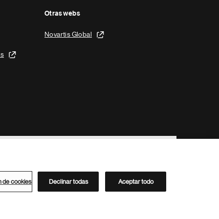
Otras webs
Novartis Global
is
n de cookies
Declinar todas
Aceptar todo
Directorio de Novartis
Este sitio está dirigido al público del clúster ACC