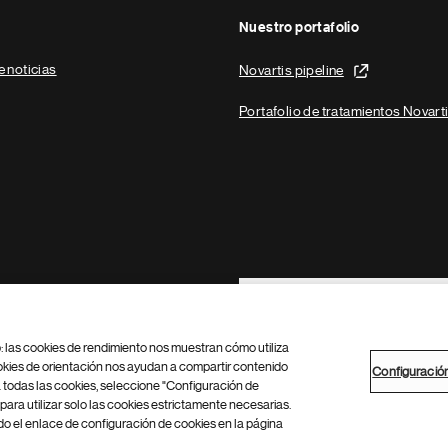
Nuestro portafolio
e noticias
Novartis pipeline
Portafolio de tratamientos Novart
Footer Site Search
b: las cookies de rendimiento nos muestran cómo utiliza
okies de orientación nos ayudan a compartir contenido
Configuració
 todas las cookies, seleccione "Configuración de
para utilizar solo las cookies estrictamente necesarias.
Configuración de cookies
Mapa del sitio
 el enlace de configuración de cookies en la página