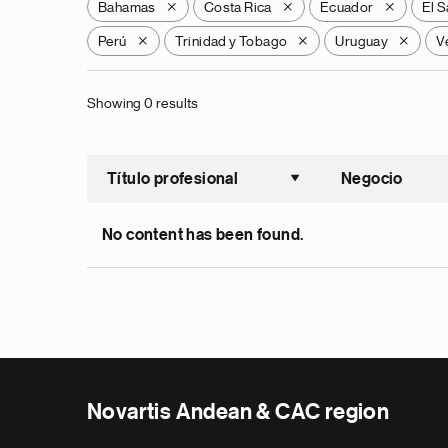
Bahamas
Costa Rica
Ecuador
El S
X
X
X
Perú
Trinidad y Tobago
Uruguay
V
X
X
X
Showing 0 results
Título profesional
Negocio
Ordenar a
No content has been found.
Novartis Andean & CAC region