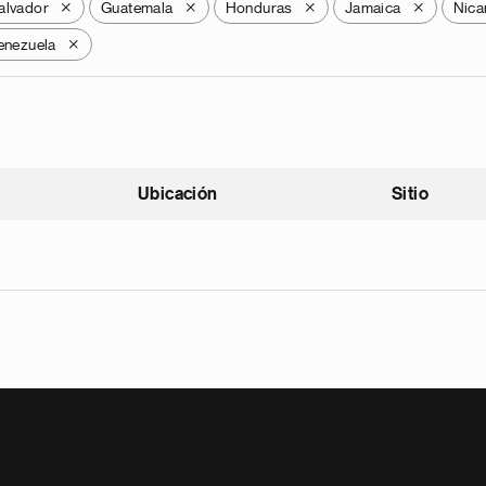
alvador
Guatemala
Honduras
Jamaica
Nica
X
X
X
X
enezuela
X
Ubicación
Sitio
scendente