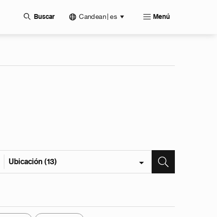
Candean | es
Buscar
Menú
Ubicación (13)