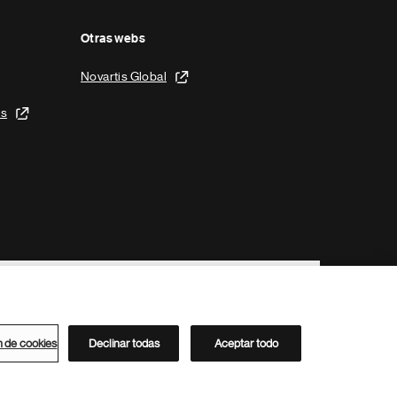
Otras webs
Novartis Global
is
n de cookies
Declinar todas
Aceptar todo
Directorio de Novartis
Este sitio está dirigido al público del clúster ACC