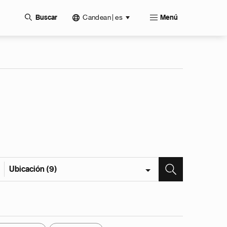
Candean | es
Buscar
Menú
Ubicación (9)