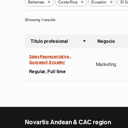
Bahamas
Costa Rica
Ecuador
El S
X
X
X
Showing 1 results
Título profesional
Negocio
Ordenar a
Sales Representative -
Guayaquil, Ecuador
Marketing
Regular, Full time
Novartis Andean & CAC region