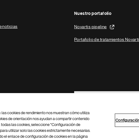
Nuestro portafolio
e noticias
Novartis pipeline
Portafolio de tratamientos Novart
Footer Site Search
b: las cookies de rendimiento nos muestran cómo utiliza
okies de orientación nos ayudan a compartir contenido
Configuració
 todas las cookies, seleccione "Configuración de
para utilizar solo las cookies estrictamente necesarias.
Configuración de cookies
Mapa del sitio
 el enlace de configuración de cookies en la página