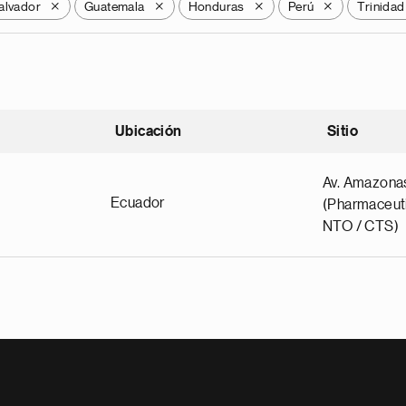
alvador
Guatemala
Honduras
Perú
Trinidad
X
X
X
X
Ubicación
Sitio
scendente
Av. Amazona
Ecuador
(Pharmaceuti
NTO / CTS)