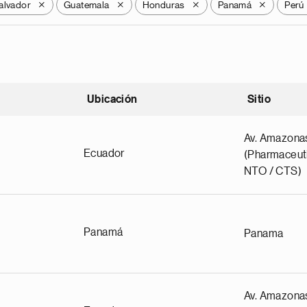
alvador
Guatemala
Honduras
Panamá
Perú
X
X
X
X
Ubicación
Sitio
scendente
Av. Amazona
Ecuador
(Pharmaceuti
NTO / CTS)
Panamá
Panama
Av. Amazona