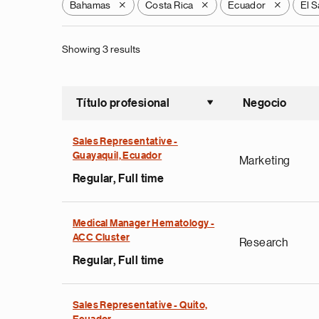
Bahamas
Costa Rica
Ecuador
El S
X
X
X
Showing 3 results
Título profesional
Negocio
Ordenar a
Sales Representative -
Guayaquil, Ecuador
Marketing
Regular, Full time
Medical Manager Hematology -
ACC Cluster
Research
Regular, Full time
Sales Representative - Quito,