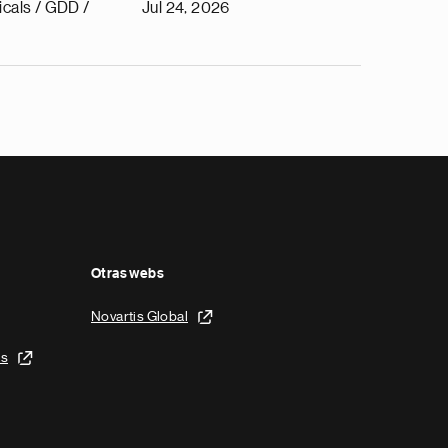
cals / GDD /
Jul 24, 2026
Otras webs
Novartis Global
is