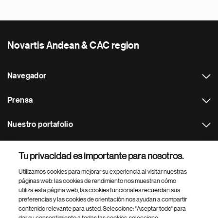
Novartis Andean & CAC region
Navegador
Prensa
Nuestro portafolio
Otras webs
Tu privacidad es importante para nosotros.
Utilizamos cookies para mejorar su experiencia al visitar nuestras
Footer Site Search
páginas web: las cookies de rendimiento nos muestran cómo
utiliza esta página web, las cookies funcionales recuerdan sus
preferencias y las cookies de orientación nos ayudan a compartir
contenido relevante para usted. Seleccione: "Aceptar todo" para
dar su consentimiento a todas las cookies, seleccione