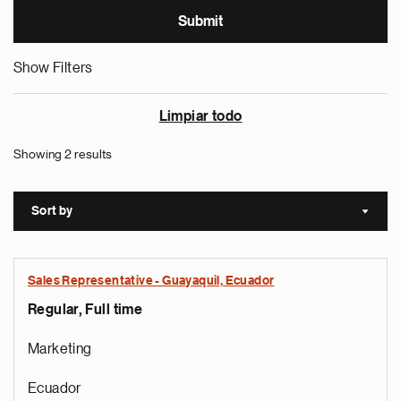
Show Filters
Limpiar todo
Showing 2 results
Sort by
Sort a
Sales Representative - Guayaquil, Ecuador
Regular, Full time
Marketing
Ecuador