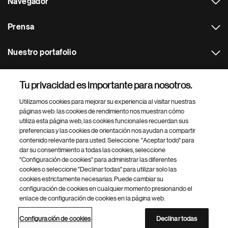
Navegador
Prensa
Nuestro portafolio
Otras webs
Tu privacidad es importante para nosotros.
Utilizamos cookies para mejorar su experiencia al visitar nuestras
Footer Site Search
páginas web: las cookies de rendimiento nos muestran cómo
utiliza esta página web, las cookies funcionales recuerdan sus
preferencias y las cookies de orientación nos ayudan a compartir
contenido relevante para usted. Seleccione: "Aceptar todo" para
dar su consentimiento a todas las cookies, seleccione
"Configuración de cookies" para administrar las diferentes
cookies o seleccione "Declinar todas" para utilizar solo las
cookies estrictamente necesarias. Puede cambiar su
Parte
© 2026 Novartis AG
configuración de cookies en cualquier momento presionando el
inferior
enlace de configuración de cookies en la página web.
Política de privacidad
Términos de uso
Accesibilidad
del
Configuración de cookies
Mapa del sitio
pie
Configuración de cookies
Declinar todas
de