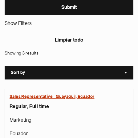
Show Filters
Limpiar todo
Showing 3 results
Sort by
Sort a
Sales Representative - Guayaquil, Ecuador
Regular, Full time
Marketing
Ecuador