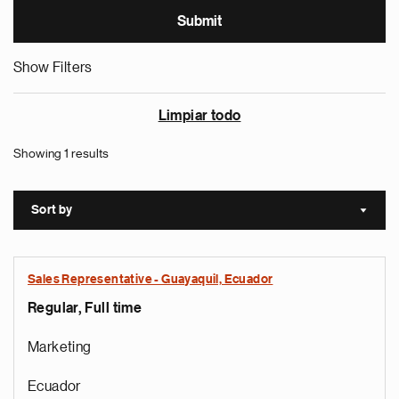
Show Filters
Limpiar todo
Showing 1 results
Sort by
Sort a
Sales Representative - Guayaquil, Ecuador
Regular, Full time
Marketing
Ecuador