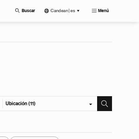
Candean | es
Buscar
Menú
Ubicación (11)