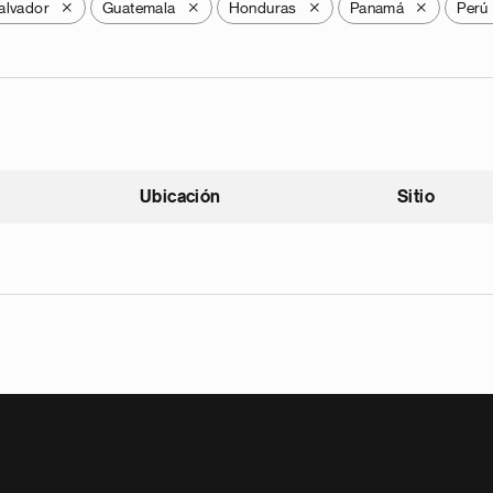
alvador
Guatemala
Honduras
Panamá
Perú
X
X
X
X
Ubicación
Sitio
scendente