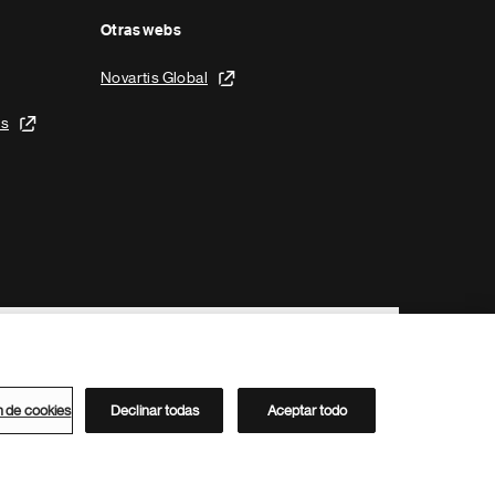
Otras webs
Novartis Global
is
n de cookies
Declinar todas
Aceptar todo
Directorio de Novartis
Este sitio está dirigido al público del clúster ACC