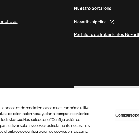
Nuestro portafolio
e noticias
Novartis pipeline
Portafolio de tratamientos Novart
Footer Site Search
b: las cookies de rendimiento nos muestran cómo utiliza
okies de orientación nos ayudan a compartir contenido
Configuració
 todas las cookies, seleccione "Configuración de
para utilizar solo las cookies estrictamente necesarias.
Configuración de cookies
Mapa del sitio
 el enlace de configuración de cookies en la página