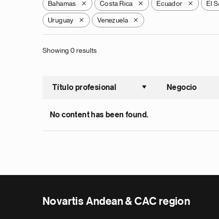
Bahamas
Costa Rica
Ecuador
El S
X
X
X
Uruguay
Venezuela
X
X
Showing 0 results
Título profesional
Negocio
Ordenar a
No content has been found.
Novartis Andean & CAC region