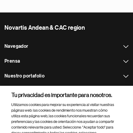
Novartis Andean & CAC region
Navegador
Prensa
Nuestro portafolio
Otras webs
Tu privacidad es importante para nosotros.
Utilizamos cookies para mejorar su experiencia al visitar nuestras
Footer Site Search
páginas web: las cookies de rendimiento nos muestran cómo
utiliza esta página web, las cookies funcionales recuerdan sus
preferencias y las cookies de orientación nos ayudan a compartir
contenido relevante para usted. Seleccione: "Aceptar todo" para
dar su consentimiento a todas las cookies, seleccione