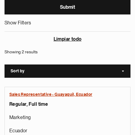
Show Filters
Limpiar todo
Showing 2 results
Sort by
Sort a
Sales Representative - Guayaquil, Ecuador
Regular, Full time
Marketing
Ecuador