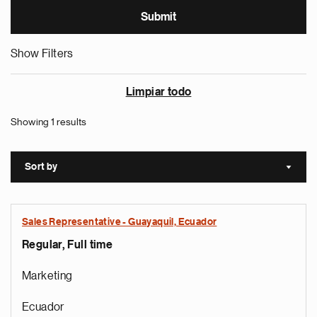
Show Filters
Limpiar todo
Showing 1 results
Sort by
Sort a
Sales Representative - Guayaquil, Ecuador
Regular, Full time
Marketing
Ecuador