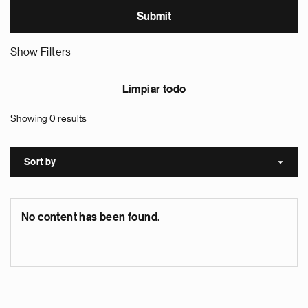
Show Filters
Limpiar todo
Showing 0 results
Sort by
Sort a
No content has been found.