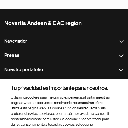
Novartis Andean & CAC region
Navegador
Prensa
Nuestro portafolio
Otras webs
Tu privacidad es importante para nosotros.
Utilizamos cookies para mejorar su experiencia al visitar nuestras
Footer Site Search
páginas web: las cookies de rendimiento nos muestran cómo
utiliza esta página web, las cookies funcionales recuerdan sus
preferencias y las cookies de orientación nos ayudan a compartir
contenido relevante para usted. Seleccione: "Aceptar todo" para
dar su consentimiento a todas las cookies, seleccione