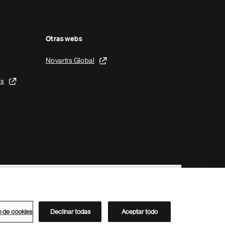
Otras webs
Novartis Global
is
n de cookies
Declinar todas
Aceptar todo
Directorio de Novartis