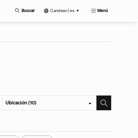
Candean | es
Buscar
Menú
Ubicación (10)