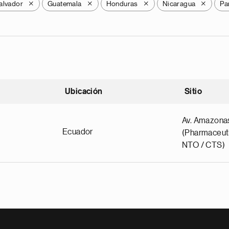
alvador
Guatemala
Honduras
Nicaragua
Pa
X
X
X
X
Ubicación
Sitio
scendente
Av. Amazona
Ecuador
(Pharmaceuti
NTO / CTS)