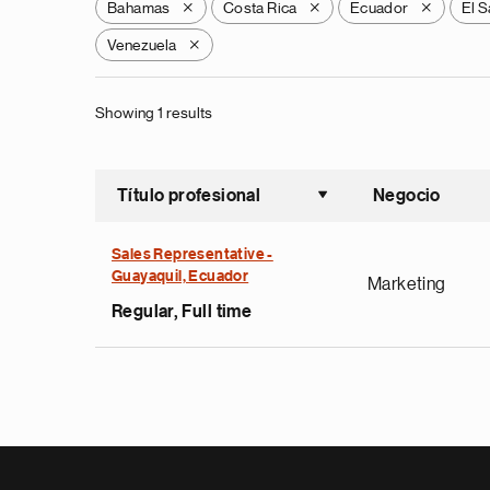
Bahamas
Costa Rica
Ecuador
El S
X
X
X
Venezuela
X
Showing 1 results
Título profesional
Negocio
Ordenar a
Sales Representative -
Guayaquil, Ecuador
Marketing
Regular, Full time