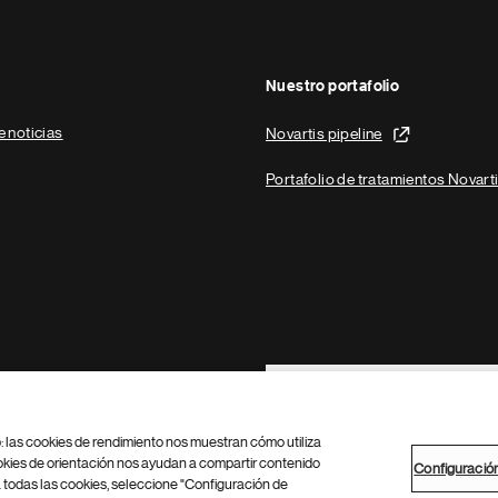
Nuestro portafolio
e noticias
Novartis pipeline
Portafolio de tratamientos Novart
Footer Site Search
b: las cookies de rendimiento nos muestran cómo utiliza
okies de orientación nos ayudan a compartir contenido
Configuració
 todas las cookies, seleccione "Configuración de