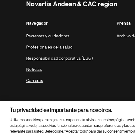
Novartis Andean & CAC region
Navegador
Prensa
Pacientes y cuidadores
Archivo d
Profesionales de la salud
Responsabilidad corporativa (ESG)
Noticias
Carreras
Tu privacidad es importante para nosotros.
Utilizamos cookies para mejorar su experiencia al visitar nuestras páginas we
esta página web, las cookies funcionales recuerdan sus preferencias y las co
relevante para usted. Seleccione: "Aceptar todo" para dar su consentimiento a
Parte
© 2026 Novartis AG