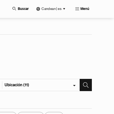
Candean | es
Buscar
Menú
Ubicación (11)