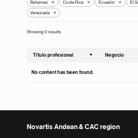
Bahamas
Costa Rica
Ecuador
El S
X
X
X
Venezuela
X
Showing 0 results
Título profesional
Negocio
Ordenar a
No content has been found.
Novartis Andean & CAC region