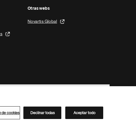
Otras webs
Novartis Global
is
n de cookies
Declinar todas
Aceptar todo
Directorio de Novartis
Este sitio está dirigido al público del clúster ACC