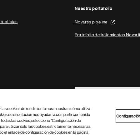
Nuestro portafolio
e noticias
Novartis pipeline
Portafolio de tratamientos Novart
Footer Site Search
b: las cookies de rendimiento nos muestran cómo utiliza
okies de orientación nos ayudan a compartir contenido
Configuració
 todas las cookies, seleccione "Configuración de
para utilizar solo las cookies estrictamente necesarias.
Configuración de cookies
Mapa del sitio
 el enlace de configuración de cookies en la página