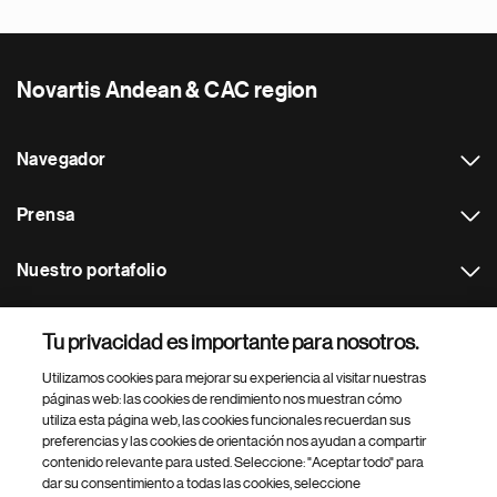
Novartis Andean & CAC region
Navegador
Prensa
Nuestro portafolio
Otras webs
Tu privacidad es importante para nosotros.
Utilizamos cookies para mejorar su experiencia al visitar nuestras
Footer Site Search
páginas web: las cookies de rendimiento nos muestran cómo
utiliza esta página web, las cookies funcionales recuerdan sus
preferencias y las cookies de orientación nos ayudan a compartir
contenido relevante para usted. Seleccione: "Aceptar todo" para
dar su consentimiento a todas las cookies, seleccione