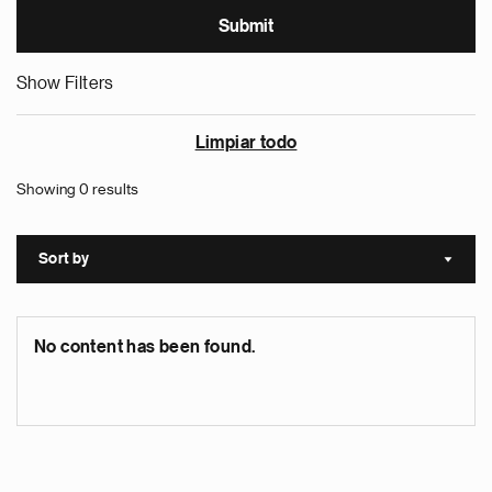
Show Filters
Limpiar todo
Showing 0 results
Sort by
Sort a
No content has been found.