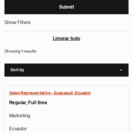
Show Filters
Limpiar todo
Showing 1 results
Sort by
Sort a
Sales Representative - Guayaquil, Ecuador
Regular, Full time
Marketing
Ecuador