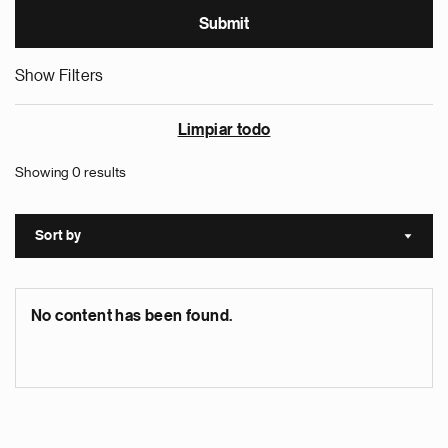
Show Filters
Limpiar todo
Showing 0 results
Sort by
Sort a
No content has been found.