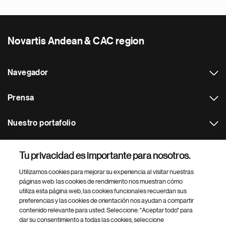
Novartis Andean & CAC region
Navegador
Prensa
Nuestro portafolio
Otras webs
Tu privacidad es importante para nosotros.
Utilizamos cookies para mejorar su experiencia al visitar nuestras
Footer Site Search
páginas web: las cookies de rendimiento nos muestran cómo
utiliza esta página web, las cookies funcionales recuerdan sus
preferencias y las cookies de orientación nos ayudan a compartir
contenido relevante para usted. Seleccione: "Aceptar todo" para
dar su consentimiento a todas las cookies, seleccione