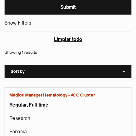
Show Filters
Limpiar todo
Showing 1 results
Sort by
Sort a
Medical Manager Hematology - ACC Cluster
Regular, Full time
Research
Panamá