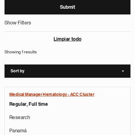
Show Filters
Limpiar todo
Showing 1 results
Sort by
Sort a
Medical Manager Hematology - ACC Cluster
Regular, Full time
Research
Panamá