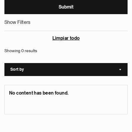
Show Filters
Limpiar todo
Showing 0 results
Sort by
Sort a
No content has been found.