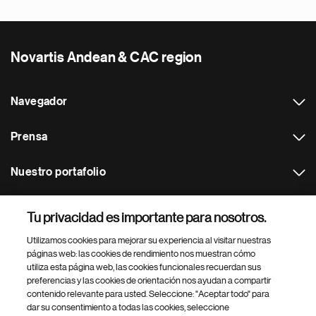
Novartis Andean & CAC region
Navegador
Prensa
Nuestro portafolio
Otras webs
Tu privacidad es importante para nosotros.
Utilizamos cookies para mejorar su experiencia al visitar nuestras
Footer Site Search
páginas web: las cookies de rendimiento nos muestran cómo
utiliza esta página web, las cookies funcionales recuerdan sus
preferencias y las cookies de orientación nos ayudan a compartir
contenido relevante para usted. Seleccione: "Aceptar todo" para
dar su consentimiento a todas las cookies, seleccione