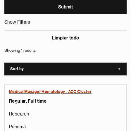
Show Filters
Limpiar todo
Showing 1 results
Sort by
Sort a
Medical Manager Hematology - ACC Cluster
Regular, Full time
Research
Panamá