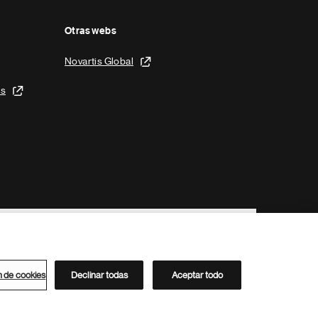
Otras webs
Novartis Global
is
n de cookies
Declinar todas
Aceptar todo
Directorio de Novartis
Este sitio está dirigido al público del clúster ACC