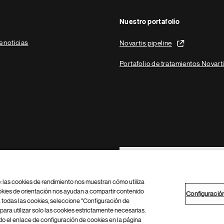
Nuestro portafolio
e noticias
Novartis pipeline
Portafolio de tratamientos Novart
Footer Site Search
b: las cookies de rendimiento nos muestran cómo utiliza
okies de orientación nos ayudan a compartir contenido
Configuració
 todas las cookies, seleccione "Configuración de
para utilizar solo las cookies estrictamente necesarias.
Configuración de cookies
Mapa del sitio
 el enlace de configuración de cookies en la página