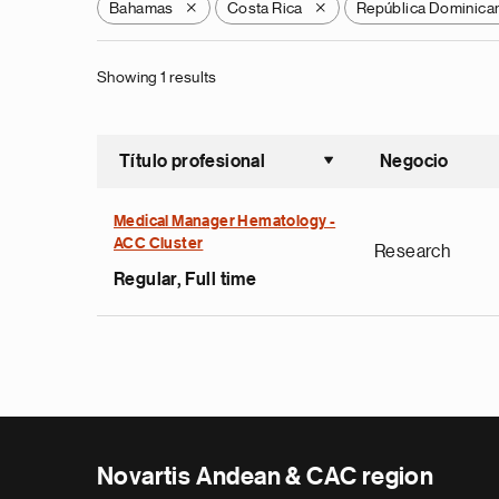
Bahamas
Costa Rica
República Dominica
X
X
Showing 1 results
Título profesional
Negocio
Ordenar a
Medical Manager Hematology -
ACC Cluster
Research
Regular, Full time
Novartis Andean & CAC region