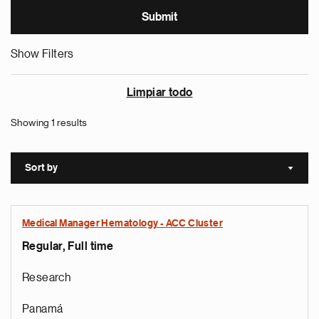
Show Filters
Limpiar todo
Showing 1 results
Sort by
Sort a
Medical Manager Hematology - ACC Cluster
Regular, Full time
Research
Panamá