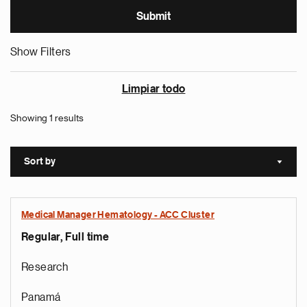
Show Filters
Limpiar todo
Showing 1 results
Sort by
Sort a
Medical Manager Hematology - ACC Cluster
Regular, Full time
Research
Panamá