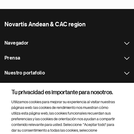
Novartis Andean & CAC region
Navegador
Prensa
Nuestro portafolio
Otras webs
Tu privacidad es importante para nosotros.
Utilizamos cookies para mejorar su experiencia al visitar nuestras
Footer Site Search
páginas web: las cookies de rendimiento nos muestran cómo
utiliza esta página web, las cookies funcionales recuerdan sus
preferencias y las cookies de orientación nos ayudan a compartir
contenido relevante para usted. Seleccione: "Aceptar todo" para
dar su consentimiento a todas las cookies, seleccione