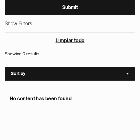
Show Filters
Limpiar todo
Showing 0 results
Sort by
Sort a
No content has been found.