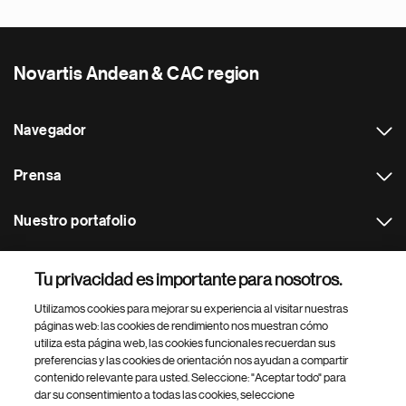
Novartis Andean & CAC region
Navegador
Prensa
Nuestro portafolio
Otras webs
Tu privacidad es importante para nosotros.
Utilizamos cookies para mejorar su experiencia al visitar nuestras
Footer Site Search
páginas web: las cookies de rendimiento nos muestran cómo
utiliza esta página web, las cookies funcionales recuerdan sus
preferencias y las cookies de orientación nos ayudan a compartir
contenido relevante para usted. Seleccione: "Aceptar todo" para
dar su consentimiento a todas las cookies, seleccione