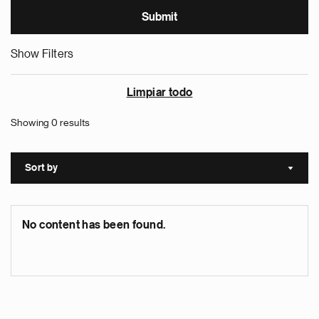
Show Filters
Limpiar todo
Showing 0 results
Sort by
Sort a
No content has been found.