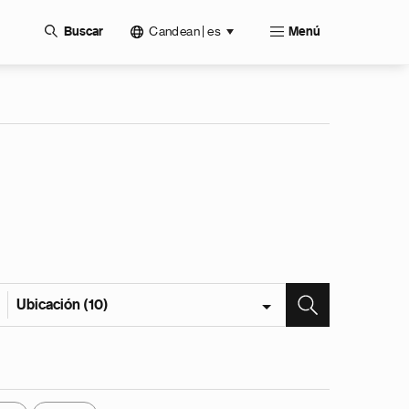
Candean | es
Buscar
Menú
Ubicación (10)