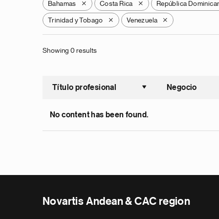
Bahamas
Costa Rica
República Dominica
X
X
Trinidad y Tobago
Venezuela
X
X
Showing 0 results
Título profesional
Negocio
Ordenar a
No content has been found.
Novartis Andean & CAC region