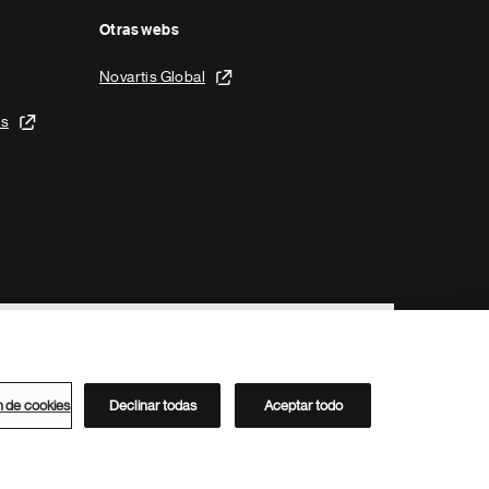
Otras webs
Novartis Global
is
n de cookies
Declinar todas
Aceptar todo
Directorio de Novartis
Este sitio está dirigido al público del clúster ACC