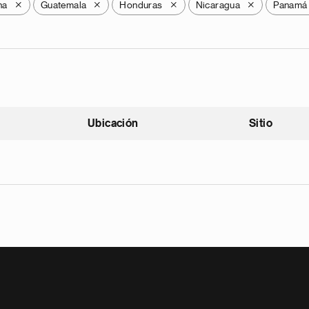
na
Guatemala
Honduras
Nicaragua
Panamá
X
X
X
X
Ubicación
Sitio
scendente