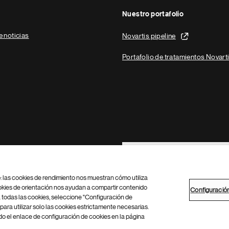
Nuestro portafolio
e noticias
Novartis pipeline
Portafolio de tratamientos Novart
Footer Site Search
b: las cookies de rendimiento nos muestran cómo utiliza
okies de orientación nos ayudan a compartir contenido
Configuració
 todas las cookies, seleccione "Configuración de
para utilizar solo las cookies estrictamente necesarias.
Configuración de cookies
Mapa del sitio
 el enlace de configuración de cookies en la página