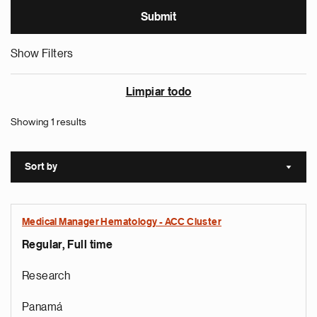
Show Filters
Limpiar todo
Showing 1 results
Sort by
Sort a
Medical Manager Hematology - ACC Cluster
Regular, Full time
Research
Panamá