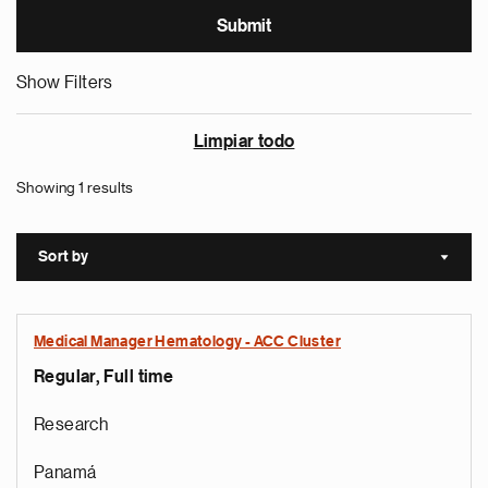
Show Filters
Limpiar todo
Showing 1 results
Sort by
Sort a
Medical Manager Hematology - ACC Cluster
Regular, Full time
Research
Panamá